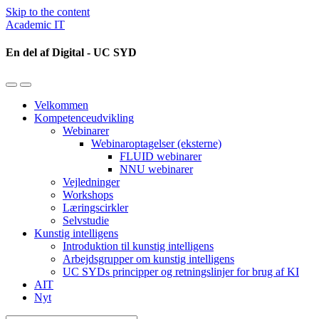
Skip to the content
Academic IT
En del af Digital - UC SYD
Toggle
Toggle
the
the
Velkommen
mobile
search
Kompetenceudvikling
menu
field
Webinarer
Webinaroptagelser (eksterne)
FLUID webinarer
NNU webinarer
Vejledninger
Workshops
Læringscirkler
Selvstudie
Kunstig intelligens
Introduktion til kunstig intelligens
Arbejdsgrupper om kunstig intelligens
UC SYDs principper og retningslinjer for brug af KI
AIT
Nyt