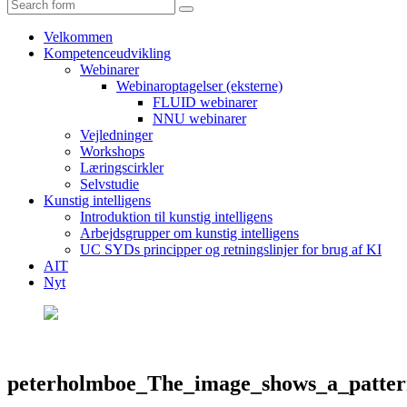
Search
Velkommen
Kompetenceudvikling
Webinarer
Webinaroptagelser (eksterne)
FLUID webinarer
NNU webinarer
Vejledninger
Workshops
Læringscirkler
Selvstudie
Kunstig intelligens
Introduktion til kunstig intelligens
Arbejdsgrupper om kunstig intelligens
UC SYDs principper og retningslinjer for brug af KI
AIT
Nyt
peterholmboe_The_image_shows_a_patter