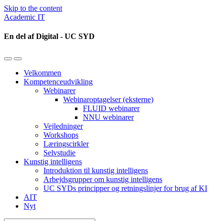
Skip to the content
Academic IT
En del af Digital - UC SYD
Toggle
Toggle
the
the
Velkommen
mobile
search
Kompetenceudvikling
menu
field
Webinarer
Webinaroptagelser (eksterne)
FLUID webinarer
NNU webinarer
Vejledninger
Workshops
Læringscirkler
Selvstudie
Kunstig intelligens
Introduktion til kunstig intelligens
Arbejdsgrupper om kunstig intelligens
UC SYDs principper og retningslinjer for brug af KI
AIT
Nyt