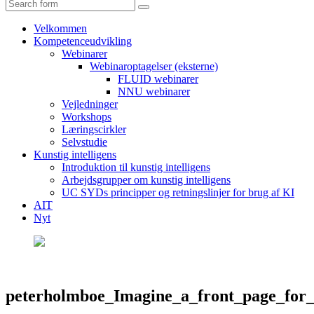
Search
Velkommen
Kompetenceudvikling
Webinarer
Webinaroptagelser (eksterne)
FLUID webinarer
NNU webinarer
Vejledninger
Workshops
Læringscirkler
Selvstudie
Kunstig intelligens
Introduktion til kunstig intelligens
Arbejdsgrupper om kunstig intelligens
UC SYDs principper og retningslinjer for brug af KI
AIT
Nyt
peterholmboe_Imagine_a_front_page_for_