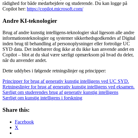
rådighed for både medarbejdere og studerende. Du kan logge på
Copilot her:
https://copilot.microsoft.com/
Andre KI-teknologier
Brug af andre kunstig intelligens-teknologier skal ligesom alle andre
informationsteknologier og systemer sikkerhedsgodkendes af Digital
inden brug til behandling af personoplysninger eller fortrolige UC
SYD data. Det indebærer dog ikke at du ikke kan anvende andet en
Copilot – blot at du skal være særligt opmærksom på hvad du deler,
når du anvender andet.
Dette uddybes i følgende retningslinjer og principper:
Principper for brug af generativ kunstig intelligens ved UC SYD.
Retningslinjer for brug af generativ kunstig intelligens ved eksamen.
Særligt om studerendes brug af generativ kunstig intelligens
Særligt om kunstig intelligens i forskning
Share this:
Facebook
X