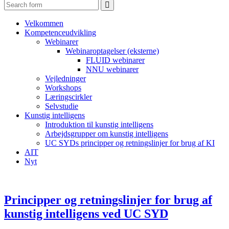
Search
Velkommen
Kompetenceudvikling
Webinarer
Webinaroptagelser (eksterne)
FLUID webinarer
NNU webinarer
Vejledninger
Workshops
Læringscirkler
Selvstudie
Kunstig intelligens
Introduktion til kunstig intelligens
Arbejdsgrupper om kunstig intelligens
UC SYDs principper og retningslinjer for brug af KI
AIT
Nyt
Principper og retningslinjer for brug af
kunstig intelligens ved UC SYD