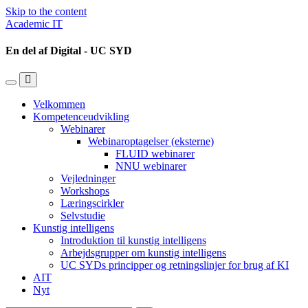
Skip to the content
Academic IT
En del af Digital - UC SYD
Toggle
Toggle
the
the
Velkommen
mobile
search
Kompetenceudvikling
menu
field
Webinarer
Webinaroptagelser (eksterne)
FLUID webinarer
NNU webinarer
Vejledninger
Workshops
Læringscirkler
Selvstudie
Kunstig intelligens
Introduktion til kunstig intelligens
Arbejdsgrupper om kunstig intelligens
UC SYDs principper og retningslinjer for brug af KI
AIT
Nyt