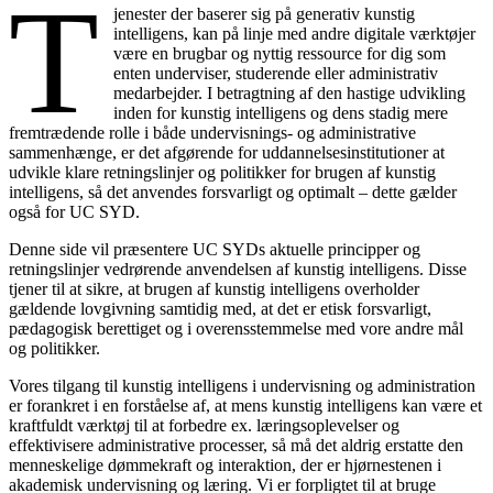
T
jenester der baserer sig på generativ kunstig
intelligens, kan på linje med andre digitale værktøjer
være en brugbar og nyttig ressource for dig som
enten underviser, studerende eller administrativ
medarbejder. I betragtning af den hastige udvikling
inden for kunstig intelligens og dens stadig mere
fremtrædende rolle i både undervisnings- og administrative
sammenhænge, er det afgørende for uddannelsesinstitutioner at
udvikle klare retningslinjer og politikker for brugen af kunstig
intelligens, så det anvendes forsvarligt og optimalt – dette gælder
også for UC SYD.
Denne side vil præsentere UC SYDs aktuelle principper og
retningslinjer vedrørende anvendelsen af kunstig intelligens. Disse
tjener til at sikre, at brugen af kunstig intelligens overholder
gældende lovgivning samtidig med, at det er etisk forsvarligt,
pædagogisk berettiget og i overensstemmelse med vore andre mål
og politikker.
Vores tilgang til kunstig intelligens i undervisning og administration
er forankret i en forståelse af, at mens kunstig intelligens kan være et
kraftfuldt værktøj til at forbedre ex. læringsoplevelser og
effektivisere administrative processer, så må det aldrig erstatte den
menneskelige dømmekraft og interaktion, der er hjørnestenen i
akademisk undervisning og læring. Vi er forpligtet til at bruge