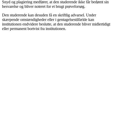
Snyd og plagiering medfører, at den studerende ikke får bedømt sin
besvarelse og bliver noteret for et brugt prøveforsøg.
Den studerende kan desuden få en skriftlig advarsel. Under
skærpende omstændigheder eller i gentagelsestilfælde kan
institutionen endvidere beslutte, at den studerende bliver midlertidigt
eller permanent bortvist fra institutionen.
Formodning om snyd og plagiering under
og efter prøven
Hvis der under eller efter en prøve opstår formodning om snyd eller
plagiering indberettes det til studielederen.
Share this:
Facebook
X