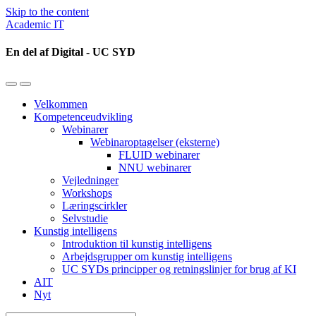
Skip to the content
Academic IT
En del af Digital - UC SYD
Toggle
Toggle
the
the
Velkommen
mobile
search
Kompetenceudvikling
menu
field
Webinarer
Webinaroptagelser (eksterne)
FLUID webinarer
NNU webinarer
Vejledninger
Workshops
Læringscirkler
Selvstudie
Kunstig intelligens
Introduktion til kunstig intelligens
Arbejdsgrupper om kunstig intelligens
UC SYDs principper og retningslinjer for brug af KI
AIT
Nyt