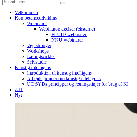
Search
Velkommen
Kompetenceudvikling
Webinarer
Webinaroptagelser (eksterne)
FLUID webinarer
NNU webinarer
Vejledninger
Workshops
Læringscirkler
Selvstudie
Kunstig intelligens
Introduktion til kunstig intelligens
Arbejdsgrupper om kunstig intelligens
UC SYDs principper og retningslinjer for brug af KI
AIT
Nyt