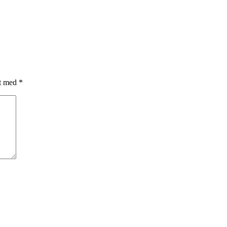
et med
*