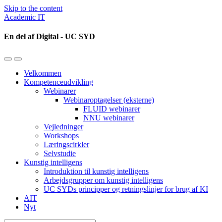
Skip to the content
Academic IT
En del af Digital - UC SYD
Toggle
Toggle
the
the
Velkommen
mobile
search
Kompetenceudvikling
menu
field
Webinarer
Webinaroptagelser (eksterne)
FLUID webinarer
NNU webinarer
Vejledninger
Workshops
Læringscirkler
Selvstudie
Kunstig intelligens
Introduktion til kunstig intelligens
Arbejdsgrupper om kunstig intelligens
UC SYDs principper og retningslinjer for brug af KI
AIT
Nyt