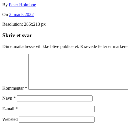
By
Peter Holmboe
On
2. marts 2022
Resolution: 285x213 px
Skriv et svar
Din e-mailadresse vil ikke blive publiceret.
Krævede felter er marker
Kommentar
*
Navn
*
E-mail
*
Websted