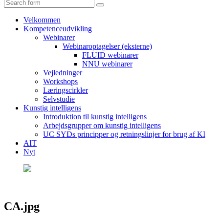
Search
Velkommen
Kompetenceudvikling
Webinarer
Webinaroptagelser (eksterne)
FLUID webinarer
NNU webinarer
Vejledninger
Workshops
Læringscirkler
Selvstudie
Kunstig intelligens
Introduktion til kunstig intelligens
Arbejdsgrupper om kunstig intelligens
UC SYDs principper og retningslinjer for brug af KI
AIT
Nyt
CA.jpg