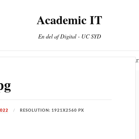
Academic IT
En del af Digital - UC SYD
n
Kompetenceudvikling
Kunstig intelligens
AI
pg
2022
RESOLUTION: 1921X2560 PX