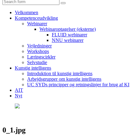
Search
Velkommen
Kompetenceudvikling
Webinarer
Webinaroptagelser (eksterne)
FLUID webinarer
NNU webinarer
Vejledninger
Workshops
Læringscirkler
Selvstudie
Kunstig intelligens
Introduktion til kunstig intelligens
Arbejdsgrupper om kunstig intelligens
UC SYDs principper og retningslinjer for brug af KI
AIT
Nyt
0_1.jpg