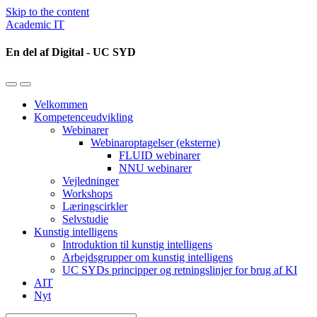
Skip to the content
Academic IT
En del af Digital - UC SYD
Toggle
Toggle
the
the
Velkommen
mobile
search
Kompetenceudvikling
menu
field
Webinarer
Webinaroptagelser (eksterne)
FLUID webinarer
NNU webinarer
Vejledninger
Workshops
Læringscirkler
Selvstudie
Kunstig intelligens
Introduktion til kunstig intelligens
Arbejdsgrupper om kunstig intelligens
UC SYDs principper og retningslinjer for brug af KI
AIT
Nyt