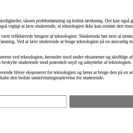
rdigheder, såsom problemløsning og kritisk tænkning. Det kan også giv
gså vigtigt at lære studerende, at teknologien ikke kan erstatte den men
 at være reflekterede brugere af teknologien. Studerende bør lære at tæn
e løsning. Ved at lære studerende at bruge teknologien på en ansvarlig må
arerne ved teknologien, herunder snyd under eksamener og skriftlige afle
 beskytte studerende mod potentielt snyd og udnyttelse af teknologien.
erende bliver eksponeret for teknologien og lærer at bruge den på en ans
skabe den bedste undervisningsoplevelse for studerende.