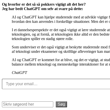
Og hvorfor er det så så pokkers vigtigt alt det her?
Jeg har bedt ChatGPT om selv at svare på dette:
AI og ChatGPT kan hjælpe studerende med at udvikle vigtige fæ
hvordan den kan anvendes i forskellige situationer. Men det er o
I et dannelsesperspektiv er det også vigtigt at lære studerende
teknologien, og at forstå, at teknologien ikke altid er den bedst
teknologien spiller en stadig større rolle.
Som underviser er det også vigtigt at beskytte studerende mod f
af teknologi under eksamener og skriftlige afleveringer kan man
AI og ChatGPT er kommet for at blive, og det er vigtigt, at stud
balance mellem teknologi og menneskelige interaktioner for at 
ChatGPT
Type your email…
Søg
Søg