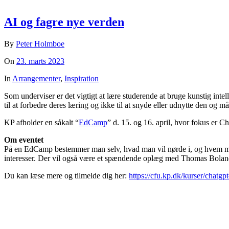
AI og fagre nye verden
By
Peter Holmboe
On
23. marts 2023
In
Arrangementer
,
Inspiration
Som underviser er det vigtigt at lære studerende at bruge kunstig in
til at forbedre deres læring og ikke til at snyde eller udnytte den o
KP afholder en såkalt “
EdCamp
” d. 15. og 16. april, hvor fokus er
Om eventet
På en EdCamp bestemmer man selv, hvad man vil nørde i, og hvem man v
interesser. Der vil også være et spændende oplæg med Thomas Bola
Du kan læse mere og tilmelde dig her:
https://cfu.kp.dk/kurser/chat