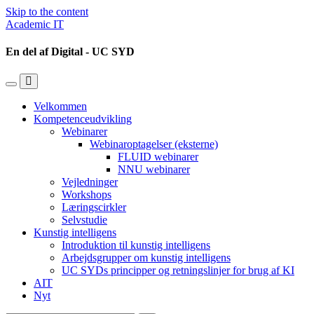
Skip to the content
Academic IT
En del af Digital - UC SYD
Toggle
Toggle
the
the
Velkommen
mobile
search
Kompetenceudvikling
menu
field
Webinarer
Webinaroptagelser (eksterne)
FLUID webinarer
NNU webinarer
Vejledninger
Workshops
Læringscirkler
Selvstudie
Kunstig intelligens
Introduktion til kunstig intelligens
Arbejdsgrupper om kunstig intelligens
UC SYDs principper og retningslinjer for brug af KI
AIT
Nyt