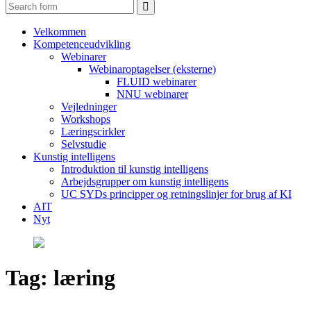
Search
Velkommen
Kompetenceudvikling
Webinarer
Webinaroptagelser (eksterne)
FLUID webinarer
NNU webinarer
Vejledninger
Workshops
Læringscirkler
Selvstudie
Kunstig intelligens
Introduktion til kunstig intelligens
Arbejdsgrupper om kunstig intelligens
UC SYDs principper og retningslinjer for brug af KI
AIT
Nyt
Tag:
læring