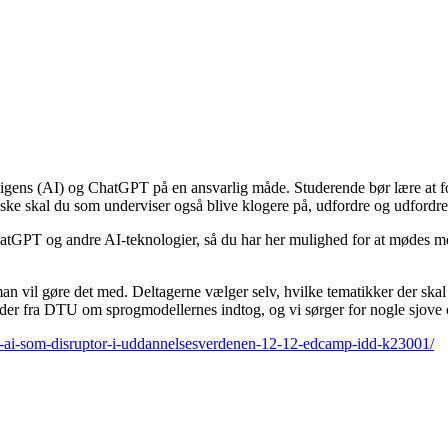
telligens (AI) og ChatGPT på en ansvarlig måde. Studerende bør lære at
g måske skal du som underviser også blive klogere på, udfordre og udford
 ChatGPT og andre AI-teknologier, så du har her mulighed for at mødes 
il gøre det med. Deltagerne vælger selv, hvilke tematikker der skal di
nder fra DTU om sprogmodellernes indtog, og vi sørger for nogle s
gpt-ai-som-disruptor-i-uddannelsesverdenen-12-12-edcamp-idd-k23001/