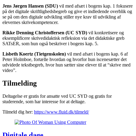
Jens Jørgen Hansen (SDU)
vil med afsæt i bogens kap. 1 fokusere
på det digitale skriftlighedsbegreb og give et indledende overblik og
se på om den digitale udvikling stiller nye krav til udvikling af
elevernes skrivekompetencer.
Rikke Denning Christoffersen (UC SYD)
vil konkretisere og
eksemplificere skrivedidaktisk refleksion via det didaktiske greb
SATsER, som hun også beskriver i bogens kap. 5.
Lisbeth Koertz (Tietgenskolen)
vil med afsæt i bogens kap. 6 af
Peter Holmboe, fortælle hvordan og hvorfor hun iscenesætter det
udvidede tekstbegreb, hvor hun sætter sine elever til at “skrive med
video”.
Tilmelding
Deltagelse er gratis for ansatte ved UC SYD og gratis for
studerende, som har interesse for at deltage.
Tilmeld dig her:
https://www.fluid.dk/tilmeld/
Digitale dage