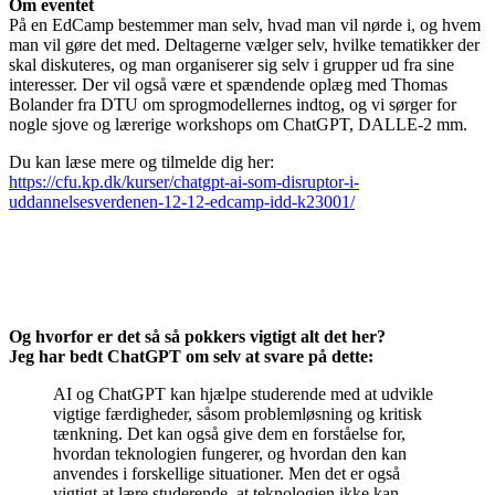
Om eventet
På en EdCamp bestemmer man selv, hvad man vil nørde i, og hvem
man vil gøre det med. Deltagerne vælger selv, hvilke tematikker der
skal diskuteres, og man organiserer sig selv i grupper ud fra sine
interesser. Der vil også være et spændende oplæg med Thomas
Bolander fra DTU om sprogmodellernes indtog, og vi sørger for
nogle sjove og lærerige workshops om ChatGPT, DALLE-2 mm.
Du kan læse mere og tilmelde dig her:
https://cfu.kp.dk/kurser/chatgpt-ai-som-disruptor-i-
uddannelsesverdenen-12-12-edcamp-idd-k23001/
Og hvorfor er det så så pokkers vigtigt alt det her?
Jeg har bedt ChatGPT om selv at svare på dette:
AI og ChatGPT kan hjælpe studerende med at udvikle
vigtige færdigheder, såsom problemløsning og kritisk
tænkning. Det kan også give dem en forståelse for,
hvordan teknologien fungerer, og hvordan den kan
anvendes i forskellige situationer. Men det er også
vigtigt at lære studerende, at teknologien ikke kan