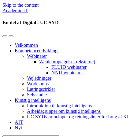
Skip to the content
Academic IT
En del af Digital - UC SYD
Toggle
Toggle
the
the
Velkommen
mobile
search
Kompetenceudvikling
menu
field
Webinarer
Webinaroptagelser (eksterne)
FLUID webinarer
NNU webinarer
Vejledninger
Workshops
Læringscirkler
Selvstudie
Kunstig intelligens
Introduktion til kunstig intelligens
Arbejdsgrupper om kunstig intelligens
UC SYDs principper og retningslinjer for brug af KI
AIT
Nyt