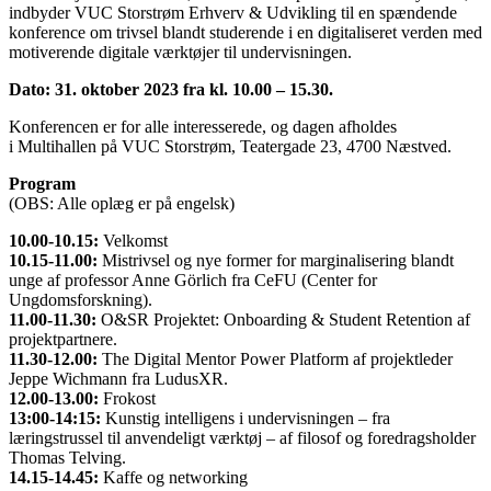
indbyder VUC Storstrøm Erhverv & Udvikling til en spændende
konference om trivsel blandt studerende i en digitaliseret verden med
motiverende digitale værktøjer til undervisningen.
Dato: 31. oktober 2023 fra kl. 10.00 – 15.30.
Konferencen er for alle interesserede, og dagen afholdes
i Multihallen
på VUC Storstrøm, Teatergade 23, 4700 Næstved.
Program
(OBS: Alle oplæg er på engelsk)
10.00-10.15:
Velkomst
10.15-11.00:
Mistrivsel og nye former for marginalisering blandt
unge af professor Anne Görlich fra CeFU (Center for
Ungdomsforskning).
11.00-11.30:
O&SR Projektet: Onboarding & Student Retention af
projektpartnere.
11.30-12.00:
The Digital Mentor Power Platform af projektleder
Jeppe Wichmann fra LudusXR.
12.00-13.00:
Frokost
13:00-14:15:
Kunstig intelligens i undervisningen – fra
læringstrussel til anvendeligt værktøj – af filosof og foredragsholder
Thomas Telving.
14.15-14.45:
Kaffe og networking