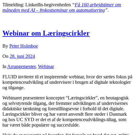
Tilmelding: LinkedIn-begivenheden
“
Få 160 arbejdstimer om
måneden med AI – frokostseminar om automatisering
”
.
Webinar om Læringscirkler
By
Peter Holmboe
On
28. juni 2024
In
Arrangementer
,
Webinar
FLUID inviterer til et inspirerende webinar, hvor der sættes fokus på
kompetenceudvikling af undervisere i brugen af digitale teknologier
og tilgange.
Webinaret præsenterer konceptet “Læringscirkler”, en heutagogisk
og selvstyrende tilgang, der fremmer udviklingen af undervisernes
didaktiske tænkning og forestillingsevne i forhold til det digitale.
Læringscirkler bliver og har været anvendt flere steder i Danmark
og hos UC SYD er det et af de kompetenceudviklings-tiltag, som
har været både populære og succesfulde.