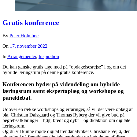
Gratis konference
By
Peter Holmboe
On
17. november 2022
In
Arrangementer
,
Inspiration
Du kan ganske gratis tage med på “opdagelsesrejse” i og om det
hybride læringsrum på denne gratis konference.
Konferencen byder på videndeling om hybride
læringsrum samt ekspertoplæg og workshops og
paneldebat.
Udover en række workshops og erfaringer, så vil der være oplæg af
bla. Christian Dalsgaard og Thomas Ryberg der vil give bud på
begrebsafklaringer – højt, bredt og dybt – og didaktion om digitale
læringsrum.
Og du vil kunne møde digital trendanalytiker Christiane Vejlø, der
giver bud på fremtidens digitale værktøjer og betydning af disse.