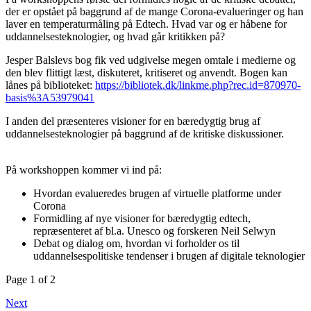
der er opstået på baggrund af de mange Corona-evalueringer og han
laver en temperaturmåling på Edtech. Hvad var og er håbene for
uddannelsesteknologier, og hvad går kritikken på?
Jesper Balslevs bog fik ved udgivelse megen omtale i medierne og
den blev flittigt læst, diskuteret, kritiseret og anvendt. Bogen kan
lånes på biblioteket:
https://bibliotek.dk/linkme.php?rec.id=870970-
basis%3A53979041
I anden del præsenteres visioner for en bæredygtig brug af
uddannelsesteknologier på baggrund af de kritiske diskussioner.
På workshoppen kommer vi ind på:
Hvordan evalueredes brugen af virtuelle platforme under
Corona
Formidling af nye visioner for bæredygtig edtech,
repræsenteret af bl.a. Unesco og forskeren Neil Selwyn
Debat og dialog om, hvordan vi forholder os til
uddannelsespolitiske tendenser i brugen af digitale teknologier
Page 1 of 2
Next