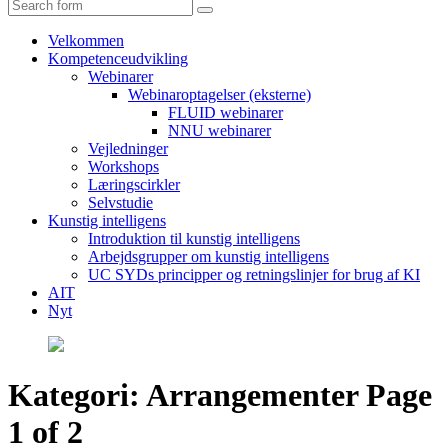
Search
Velkommen
Kompetenceudvikling
Webinarer
Webinaroptagelser (eksterne)
FLUID webinarer
NNU webinarer
Vejledninger
Workshops
Læringscirkler
Selvstudie
Kunstig intelligens
Introduktion til kunstig intelligens
Arbejdsgrupper om kunstig intelligens
UC SYDs principper og retningslinjer for brug af KI
AIT
Nyt
Kategori:
Arrangementer
Page
1 of 2