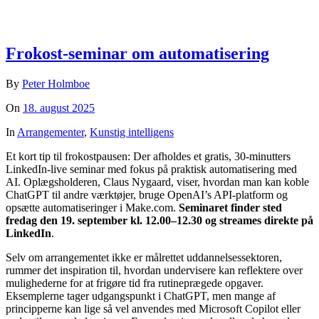
Frokost-seminar om automatisering
By
Peter Holmboe
On
18. august 2025
In
Arrangementer
,
Kunstig intelligens
Et kort tip til frokostpausen: Der afholdes et gratis, 30-minutters
LinkedIn-live seminar med fokus på praktisk automatisering med
AI. Oplægsholderen, Claus Nygaard, viser, hvordan man kan koble
ChatGPT til andre værktøjer, bruge OpenAI’s API-platform og
opsætte automatiseringer i Make.com.
Seminaret finder sted
fredag den 19. september kl. 12.00–12.30 og streames direkte på
LinkedIn
.
Selv om arrangementet ikke er målrettet uddannelsessektoren,
rummer det inspiration til, hvordan undervisere kan reflektere over
mulighederne for at frigøre tid fra rutineprægede opgaver.
Eksemplerne tager udgangspunkt i ChatGPT, men mange af
principperne kan lige så vel anvendes med Microsoft Copilot eller