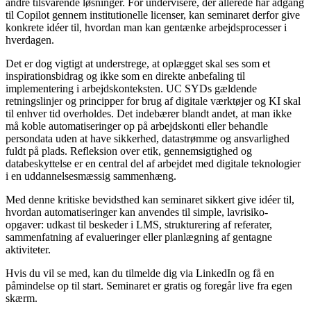
andre tilsvarende løsninger. For undervisere, der allerede har adgang
til Copilot gennem institutionelle licenser, kan seminaret derfor give
konkrete idéer til, hvordan man kan gentænke arbejdsprocesser i
hverdagen.
Det er dog vigtigt at understrege, at oplægget skal ses som et
inspirationsbidrag og ikke som en direkte anbefaling til
implementering i arbejdskonteksten. UC SYDs gældende
retningslinjer og principper for brug af digitale værktøjer og KI skal
til enhver tid overholdes. Det indebærer blandt andet, at man ikke
må koble automatiseringer op på arbejdskonti eller behandle
persondata uden at have sikkerhed, datastrømme og ansvarlighed
fuldt på plads. Refleksion over etik, gennemsigtighed og
databeskyttelse er en central del af arbejdet med digitale teknologier
i en uddannelsesmæssig sammenhæng.
Med denne kritiske bevidsthed kan seminaret sikkert give idéer til,
hvordan automatiseringer kan anvendes til simple, lavrisiko-
opgaver: udkast til beskeder i LMS, strukturering af referater,
sammenfatning af evalueringer eller planlægning af gentagne
aktiviteter.
Hvis du vil se med, kan du tilmelde dig via LinkedIn og få en
påmindelse op til start. Seminaret er gratis og foregår live fra egen
skærm.