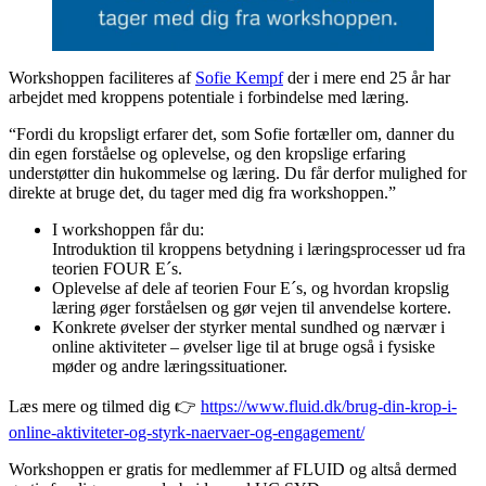
Workshoppen faciliteres af
Sofie Kempf
der i mere end 25 år har
arbejdet med kroppens potentiale i forbindelse med læring.
“Fordi du kropsligt erfarer det, som Sofie fortæller om, danner du
din egen forståelse og oplevelse, og den kropslige erfaring
understøtter din hukommelse og læring. Du får derfor mulighed for
direkte at bruge det, du tager med dig fra workshoppen.”
I workshoppen får du:
Introduktion til kroppens betydning i læringsprocesser ud fra
teorien FOUR E´s.
Oplevelse af dele af teorien Four E´s, og hvordan kropslig
læring øger forståelsen og gør vejen til anvendelse kortere.
Konkrete øvelser der styrker mental sundhed og nærvær i
online aktiviteter – øvelser lige til at bruge også i fysiske
møder og andre læringssituationer.
Læs mere og tilmed dig 👉
https://www.fluid.dk/brug-din-krop-i-
online-aktiviteter-og-styrk-naervaer-og-engagement/
Workshoppen er gratis for medlemmer af FLUID og altså dermed