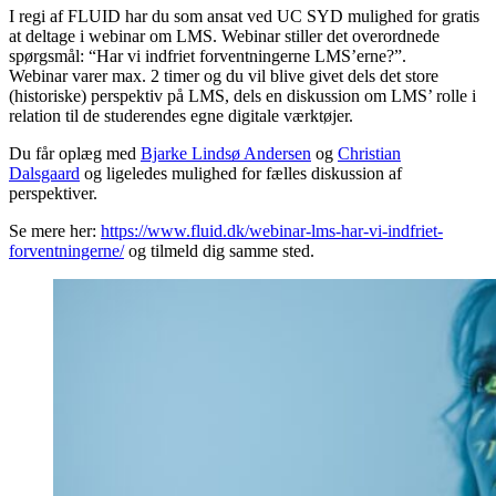
I regi af FLUID har du som ansat ved UC SYD mulighed for gratis
at deltage i webinar om LMS. Webinar stiller det overordnede
spørgsmål: “Har vi indfriet forventningerne LMS’erne?”.
Webinar varer max. 2 timer og du vil blive givet dels det store
(historiske) perspektiv på LMS, dels en diskussion om LMS’ rolle i
relation til de studerendes egne digitale værktøjer.
Du får oplæg med
Bjarke Lindsø Andersen
og
Christian
Dalsgaard
og ligeledes mulighed for fælles diskussion af
perspektiver.
Se mere her:
https://www.fluid.dk/webinar-lms-har-vi-indfriet-
forventningerne/
og tilmeld dig samme sted.