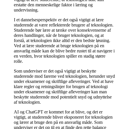
erstatte den menneskelige faktor i læring og
undervisning.
I et dannelsesperspektiv er det også vigtigt at lære
studerende at være reflekterede brugere af teknologien.
Studerende bør lære at tænke over konsekvenserne af
deres handlinger, når de bruger teknologien, og at
forstå, at teknologien ikke altid er den bedste løsning.
Ved at lære studerende at bruge teknologien på en
ansvarlig måde kan de blive bedre rustet til at navigere i
en verden, hvor teknologien spiller en stadig større
rolle.
Som underviser er det også vigtigt at beskytte
studerende mod farerne ved teknologien, herunder snyd
under eksamener og skriftlige afleveringer. Ved at have
klare regler og retningslinjer for brugen af teknologi
under eksamener og skriftlige afleveringer kan man
beskytte studerende mod potentielt snyd og udnyttelse
af teknologien.
AI og ChatGPT er kommet for at blive, og det er
vigtigt, at studerende bliver eksponeret for teknologien
og lærer at bruge den på en ansvarlig måde. Som
underviser er det op til en at finde den rette balance