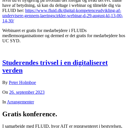
Hvis du er nysgerrig på hvordan det foregår og hvad det evt. måtte
have af betydning, så kan du deltage i webinar og tilmelde dig via
FLUID her:
https://www.fluid.dk/digital-kompetenceudvikling-af-
undervisere-gennem-laeringscirkler-webinar-d-29-august-kl-13-00-
14-30/
Webinaret er gratis for medarbejdere i FLUIDs
medlemsorganisationer og dermed er det gratis for medarbejdere hos
UC SYD.
Studerendes trivsel i en digitaliseret
verden
By
Peter Holmboe
On
26. september 2023
In
Arrangementer
Gratis konference.
I samarbejde med FLUID, hvor AIT er repræsenteret i bestyrelsen,